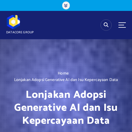
S
k
i
p
t
DATACORE GROUP
o
c
o
n
t
e
Home
n
Lonjakan Adopsi Generative AI dan Isu Kepercayaan Data
t
Lonjakan Adopsi
Generative AI dan Isu
Kepercayaan Data