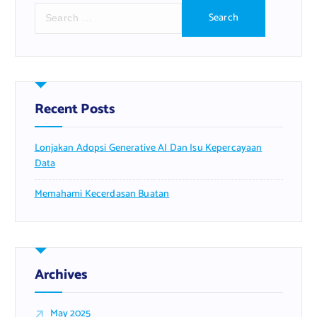
S
e
a
r
c
h
f
Recent Posts
o
r
Lonjakan Adopsi Generative AI Dan Isu Kepercayaan
:
Data
Memahami Kecerdasan Buatan
Archives
May 2025