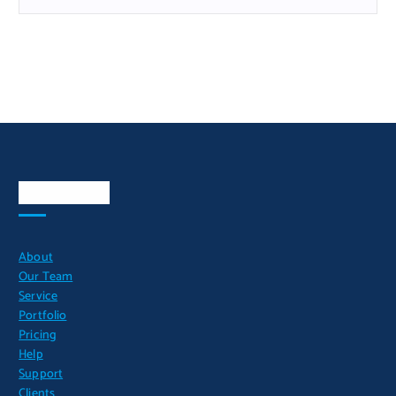
Quick Links
About
Our Team
Service
Portfolio
Pricing
Help
Support
Clients