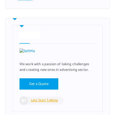
About Us
We work with a passion of taking challenges
and creating new ones in advertising sector.
G
e
t
a
Q
u
o
t
e
Lets Start Talking